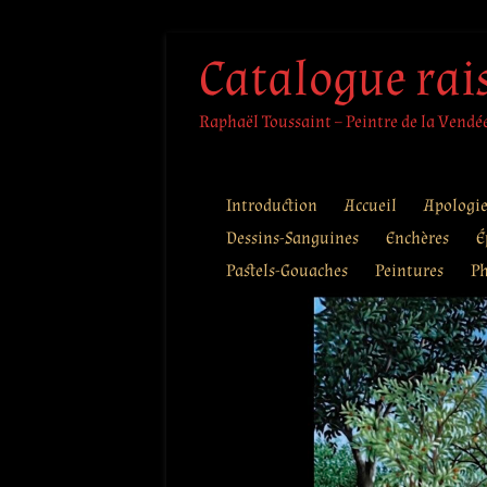
Aller
Catalogue rai
au
contenu
Raphaël Toussaint – Peintre de la Vendée 
Introduction
Accueil
Apologi
Dessins-Sanguines
Enchères
É
Pastels-Gouaches
Peintures
Ph