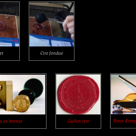
et
Cire fondue
Pince d’em
Cachet cire
u en bronze