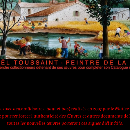
sec avec deux mâchoires, haut et bas) réalisés en 2007 par le Maîtr
iste pour renforcer l’authenticité des Œuvres et autres documents d
toutes les nouvelles œuvres porteront ces signes distinctifs.