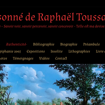
sonné de Raphaël Touss
– Savoir voir, savoir percevoir, savoir concevoir – Telle est ma devise
e
Authenticité-
Bibliographie
Biographie
Préambule
piphanie 2007
Expositions
Insolite
Lithographies
Livre 
otos
Témoignages
Vidéos
Contact