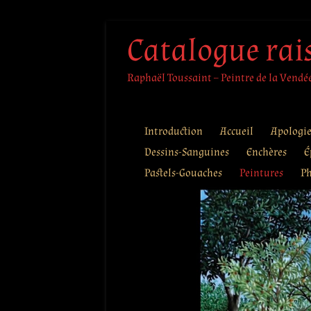
Aller
Catalogue rai
au
contenu
Raphaël Toussaint – Peintre de la Vendée 
Introduction
Accueil
Apologi
Dessins-Sanguines
Enchères
É
Pastels-Gouaches
Peintures
Ph