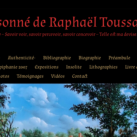
sonné de Raphaël Touss
– Savoir voir, savoir percevoir, savoir concevoir – Telle est ma devise
e
Authenticité-
Bibliographie
Biographie
Préambule
piphanie 2007
Expositions
Insolite
Lithographies
Livre 
otos
Témoignages
Vidéos
Contact