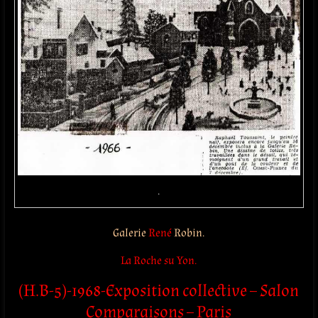
.
Galerie
René
Robin.
La Roche su Yon.
(H.B-5)-1968-Exposition collective – Salon
Comparaisons – Paris