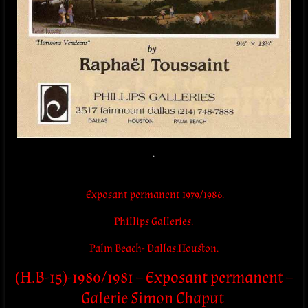
.
Exposant permanent 1979/1986.
Phillips Galleries.
Palm Beach- Dallas.Houston.
(H.B-15)-1980/1981 – Exposant permanent –
Galerie Simon Chaput