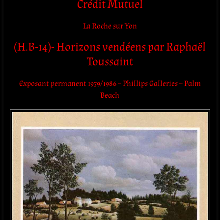
Crédit Mutuel
La Roche sur Yon
(H.B-14)- Horizons vendéens par Raphaël
Toussaint
Exposant permanent 1979/1986 – Phillips Galleries – Palm
Beach