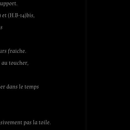
support.
 et (H.B-14)bis,
is
urs fraiche.
e au toucher,
ter dans le temps
sivement pas la toile.