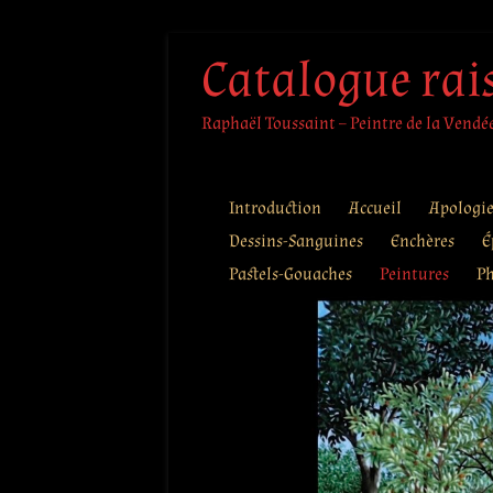
Aller
Catalogue rai
au
contenu
Raphaël Toussaint – Peintre de la Vendée 
Introduction
Accueil
Apologi
Dessins-Sanguines
Enchères
É
Pastels-Gouaches
Peintures
Ph