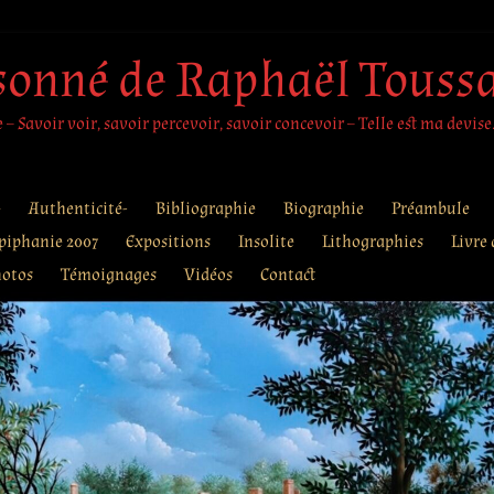
sonné de Raphaël Touss
– Savoir voir, savoir percevoir, savoir concevoir – Telle est ma devise
e
Authenticité-
Bibliographie
Biographie
Préambule
piphanie 2007
Expositions
Insolite
Lithographies
Livre 
otos
Témoignages
Vidéos
Contact