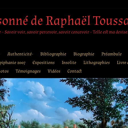
sonné de Raphaël Touss
– Savoir voir, savoir percevoir, savoir concevoir – Telle est ma devise
e
Authenticité-
Bibliographie
Biographie
Préambule
piphanie 2007
Expositions
Insolite
Lithographies
Livre 
otos
Témoignages
Vidéos
Contact