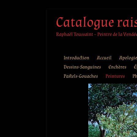
Aller
Catalogue rai
au
contenu
Raphaël Toussaint – Peintre de la Vendée 
Introduction
Accueil
Apologi
Dessins-Sanguines
Enchères
É
Pastels-Gouaches
Peintures
Ph