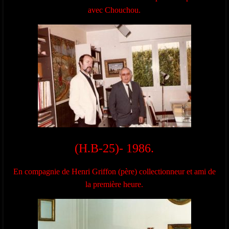
avec Chouchou.
(H.B-25)- 1986.
En compagnie de Henri Griffon (père) collectionneur et ami de
la première heure.