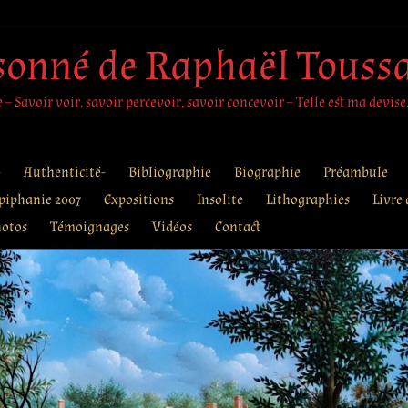
sonné de Raphaël Touss
– Savoir voir, savoir percevoir, savoir concevoir – Telle est ma devise
e
Authenticité-
Bibliographie
Biographie
Préambule
piphanie 2007
Expositions
Insolite
Lithographies
Livre 
otos
Témoignages
Vidéos
Contact