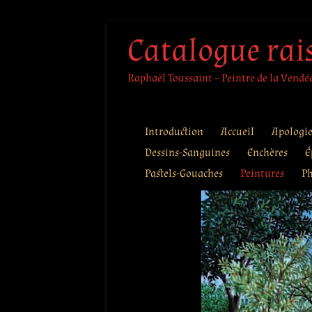
Aller
Catalogue rai
au
contenu
Raphaël Toussaint – Peintre de la Vendée 
Introduction
Accueil
Apologi
Dessins-Sanguines
Enchères
É
Pastels-Gouaches
Peintures
Ph