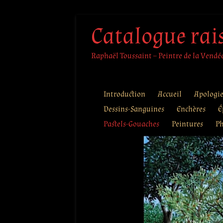
Aller
Catalogue rai
au
contenu
Raphaël Toussaint – Peintre de la Vendée 
Introduction
Accueil
Apologi
Dessins-Sanguines
Enchères
É
Pastels-Gouaches
Peintures
Ph