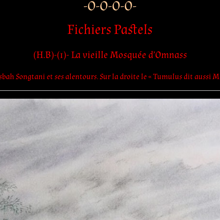
-O-O-O-O-
Fichiers Pastels
(H.B)-(1)- La vieille Mosquée d’Omnass
asbah Songtani
et ses alentours. Sur la droite le « Tumulus dit aussi 