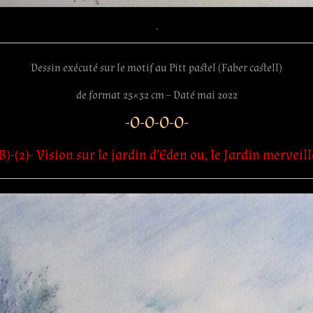
.
Dessin exécuté sur le motif au Pitt pastel (Faber castell)
de format 25×32 cm – Daté mai 2022
-O-O-O-O-
B)-(2)- Vision sur le jardin d’Eden ou, le Jardin merveil