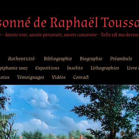
sonné de Raphaël Touss
– Savoir voir, savoir percevoir, savoir concevoir – Telle est ma devise
e
Authenticité-
Bibliographie
Biographie
Préambule
piphanie 2007
Expositions
Insolite
Lithographies
Livre 
otos
Témoignages
Vidéos
Contact