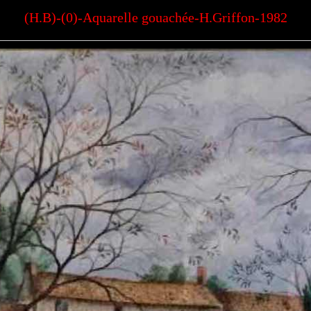
(H.B)-(0)-Aquarelle gouachée-H.Griffon-1982