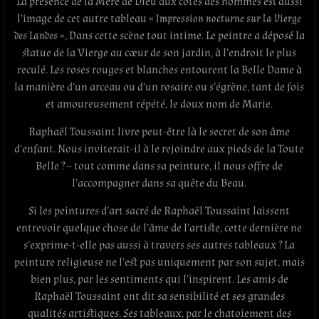
La présence de la Mère de Dieu aux côtés des hommes est aussi
l’image de cet autre tableau «
Impression nocturne sur la Vierge
des Landes
», Dans cette scène tout intime. Le peintre a déposé la
statue de la Vierge au cœur de son jardin, à l’endroit le plus
reculé. Les roses rouges et blanches entourent la Belle Dame à
la manière d’un arceau ou d’un rosaire ou s’égrène, tant de fois
et amoureusement répété, le doux nom de Marie.
Raphaël Toussaint livre peut-être là le secret de son âme
d’enfant. Nous inviterait-il à le rejoindre aux pieds de la Toute
Belle ? – tout comme dans sa peinture, il nous offre de
l’accompagner dans sa quête du Beau.
Si les peintures d’art sacré de Raphaël Toussaint laissent
entrevoir quelque chose de l’âme de l’artiste, cette dernière ne
s’exprime-t-elle pas aussi à travers ses autres tableaux ? La
peinture religieuse ne l’est pas uniquement par son sujet, mais
bien plus, par les sentiments qui l’inspirent. Les amis de
Raphaël Toussaint ont dit sa sensibilité et ses grandes
qualités artistiques. Ses tableaux, par le chatoiement des