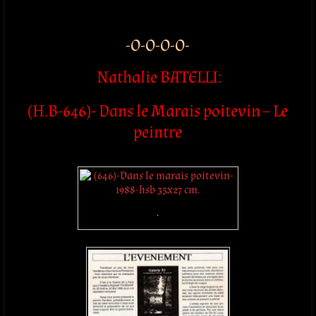
.
-O-O-O-O-
Nathalie BATELLI
:
(H.B-646)- Dans le Marais poitevin – Le
peintre
.