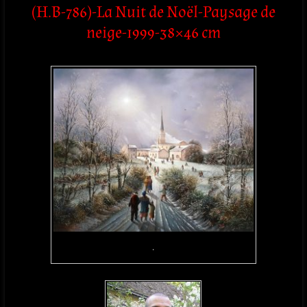
(H.B-786)-La Nuit de Noël-Paysage de
neige-1999-38×46 cm
.