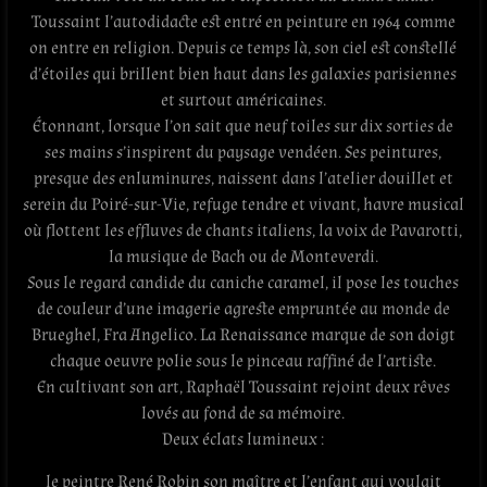
Toussaint l’autodidacte est entré en peinture en 1964 comme
on entre en religion. Depuis ce temps là, son ciel est constellé
d’étoiles qui brillent bien haut dans les galaxies parisiennes
et surtout américaines.
Étonnant, lorsque l’on sait que neuf toiles sur dix sorties de
ses mains s’inspirent du paysage vendéen. Ses peintures,
presque des enluminures, naissent dans l’atelier douillet et
serein du Poiré-sur-Vie, refuge tendre et vivant, havre musical
où flottent les effluves de chants italiens, la voix de Pavarotti,
la musique de Bach ou de Monteverdi.
Sous le regard candide du caniche caramel, il pose les touches
de couleur d’une imagerie agreste empruntée au monde de
Brueghel, Fra Angelico. La Renaissance marque de son doigt
chaque oeuvre polie sous le pinceau raffiné de l’artiste.
En cultivant son art, Raphaël Toussaint rejoint deux rêves
lovés au fond de sa mémoire.
Deux éclats lumineux :
le peintre René Robin son maître et l’enfant qui voulait