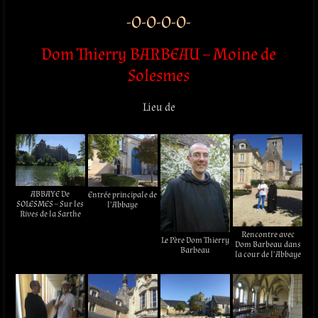
-O-O-O-O-
Dom Thierry BARBEAU – Moine de
Solesmes
Lieu de
ABBAYE De
Entrée principale de
SOLESMES – Sur les
l’Abbaye
Rives de la Sarthe
Rencontre avec
Le Père Dom Thierry
Dom Barbeau dans
Barbeau
la cour de l’Abbaye