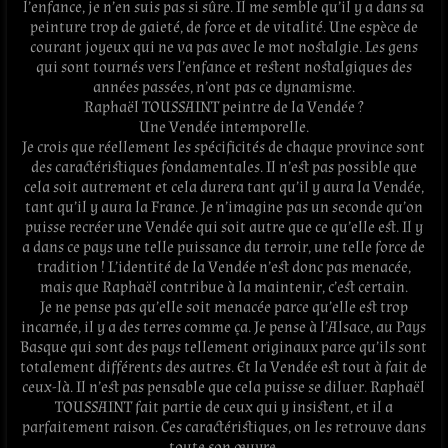
l’enfance, je n’en suis pas si sûre. Il me semble qu’il y a dans sa
peinture trop de gaieté, de force et de vitalité. Une espèce de
courant joyeux qui ne va pas avec le mot nostalgie. Les gens
qui sont tournés vers l’enfance et restent nostalgiques des
années passées, n’ont pas ce dynamisme.
Raphaël TOUSSAINT peintre de la Vendée ?
Une Vendée intemporelle.
Je crois que réellement les spécificités de chaque province sont
des caractéristiques fondamentales. Il n’est pas possible que
cela soit autrement et cela durera tant qu’il y aura la Vendée,
tant qu’il y aura la France. Je n’imagine pas un seconde qu’on
puisse recréer une Vendée qui soit autre que ce qu’elle est. Il y
a dans ce pays une telle puissance du terroir, une telle force de
tradition ! L’identité de la Vendée n’est donc pas menacée,
mais que Raphaël contribue à la maintenir, c’est certain.
Je ne pense pas qu’elle soit menacée parce qu’elle est trop
incarnée, il y a des terres comme ça. Je pense à l’Alsace, au Pays
Basque qui sont des pays tellement originaux parce qu’ils sont
totalement différents des autres. Et la Vendée est tout à fait de
ceux-là. Il n’est pas pensable que cela puisse se diluer. Raphaël
TOUSSAINT fait partie de ceux qui y insistent, et il a
parfaitement raison. Ces caractéristiques, on les retrouve dans
toute son œuvre.