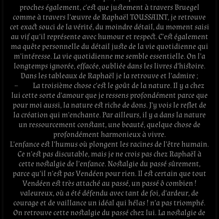
proches également, c’est que justement à travers Bruegel
comme à travers l’œuvre de Raphaël TOUSSAINT, je retrouve
cet exact souci de la vérité, du moindre détail, du moment saisi
au vif qu’il représente avec humour et respect. C’est également
ma quête personnelle du détail juste de la vie quotidienne qui
m’intéresse. La vie quotidienne me semble essentielle. On l’a
longtemps ignorée, effacée, oubliée dans les livres d’histoire.
Dans les tableaux de Raphaël je la retrouve et l’admire ;
– La troisième chose c’est le goût de la nature. Il y a chez
lui cette sorte d’amour que je ressens profondément parce que
pour moi aussi, la nature est riche de dons. J’y vois le reflet de
la création qui m’enchante. Par ailleurs, il y a dans la nature
un ressourcement constant, une beauté, quelque chose de
profondément harmonieux à vivre.
L’enfance est l’humus où plongent les racines de l’être humain.
Ce n’est pas discutable, mais je ne crois pas chez Raphaël à
cette nostalgie de l’enfance. Nostalgie du passé sûrement,
parce qu’il n’est pas Vendéen pour rien. Il est certain que tout
Vendéen est très attaché au passé, un passé ô combien !
valeureux, où a été défendu avec tant de foi, d’ardeur, de
courage et de vaillance un idéal qui hélas ! n’a pas triomphé.
On retrouve cette nostalgie du passé chez lui. La nostalgie de